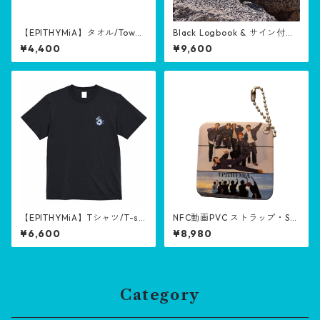
【EPITHYMiA】タオル/Towel
Black Logbook & サイン付き
【EPISODE of Myself with W
チェキ/ Black Logbook & Sig
¥4,400
¥9,600
ILD KIDS】
ned Instax（クローバー会員
半額商品/Half-price product
for Clover members)
【EPITHYMiA】Tシャツ/T-shi
NFC動画PVC ストラップ・Str
rt【EPISODE of Myself with
ap with NFC video【Clover
¥6,600
¥8,980
WILD KIDS】
♣️member (半額商品・Half-p
rice goods)】
Category