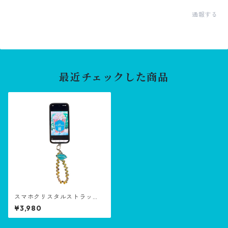
通報する
最近チェックした商品
スマホクリスタルストラッ
プ・Smartphone crystal str
¥3,980
ap