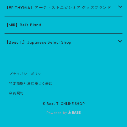
【EPITHYMiA】アーティストエピシミア グッズブランド
グッズ
【MIR】Rei's Bland
応援プログラム
【Beau.T.】Japanese Select Shop
Beau.T. Select
プライバシーポリシー
特定商取引法に基づく表記
会員規約
© Beau.T. ONLINE SHOP
Powered by