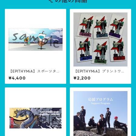
その他の商品
【EPITHYMiA】スポーツタオ
【EPITHYMiA】プリントワッ
ル/Sports towel【Fly】
ペン/print patch【Fly】
¥4,400
¥2,200