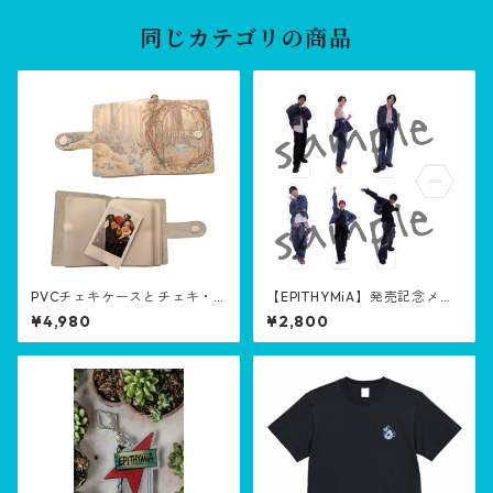
同じカテゴリの商品
PVCチェキケースとチェキ・P
【EPITHYMiA】発売記念メン
VC check case and check
バーアクリルスタンド / Com
¥4,980
¥2,800
memorative Member acrylic
stand【八百万の道】