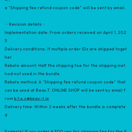
a "Shipping fee refund coupon code" will be sent by email.
・Revision details・
Implementation date: From orders received on April 1, 202
5
Delivery conditions: If multiple order IDs are shipped toget
her
Rebate amount: Half the shipping fee for the shipping met
hod not used in the bundle
Rebate method: A "Shipping fee refund coupon code" that
can be used at Beau.T. ONLINE SHOP will be sent by email f
rom
b.t.e.c@beau-t.jp
Delivery time: Within 2 weeks after the bundle is complete
d
Example) If you order 4,300 yen for shipping fee for the fi