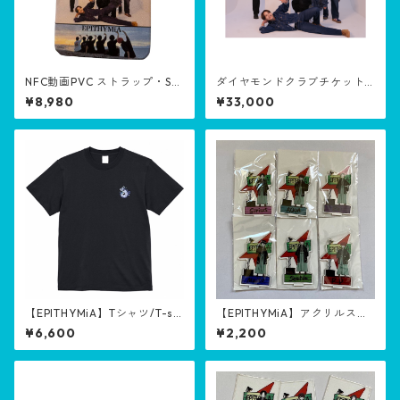
NFC動画PVC ストラップ・Str
ダイヤモンドクラブチケット/
ap with NFC video【Clover
Diamond Club Ticket
¥8,980
¥33,000
♣️member (半額商品・Half-p
rice goods)】
【EPITHYMiA】Tシャツ/T-shi
【EPITHYMiA】アクリルスタ
rt【EPISODE of Myself with
ンド/acrylic stand【Fly】
¥6,600
¥2,200
WILD KIDS】