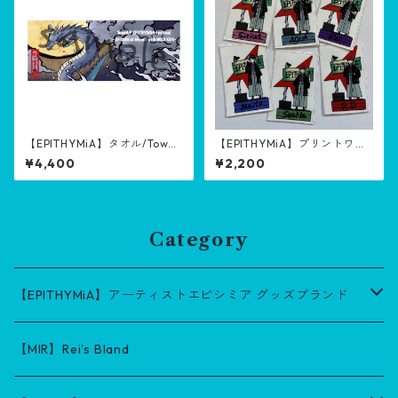
【EPITHYMiA】タオル/Towel
【EPITHYMiA】プリントワッ
【EPISODE of Myself with W
ペン/print patch【Fly】
¥4,400
¥2,200
ILD KIDS】
Category
【EPITHYMiA】アーティストエピシミア グッズブランド
グッズ
【MIR】Rei's Bland