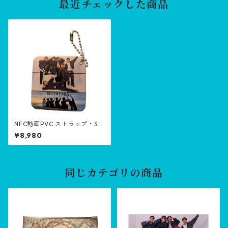
最近チェックした商品
NFC動画PVC ストラップ・Str
ap with NFC video【Clover
¥8,980
♣️member (半額商品・Half-p
rice goods)】
同じカテゴリの商品