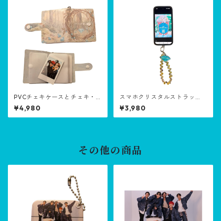
s)
PVCチェキケースとチェキ・P
スマホクリスタルストラッ
VC check case and check
プ・Smartphone crystal str
¥4,980
¥3,980
ap
その他の商品