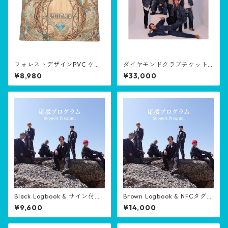
フォレストデザインPVC ケー
ダイヤモンドクラブチケット/
スと黒ログ・Forest Design
Diamond Club Ticket
¥8,980
¥33,000
PVC Case& Clack Log Book
【Clover♣️member(半額商
品・Half-price goods)】
Black Logbook & サイン付き
Brown Logbook & NFCタグ付
チェキ/ Black Logbook & Sig
きチェキ/ Brown Logbook &
¥9,600
¥14,000
ned Instax（クローバー会員
With NFCtag Instax（クロー
半額商品/Half-price product
バー会員半額商品/Half-price
for Clover members)
product for Clover member