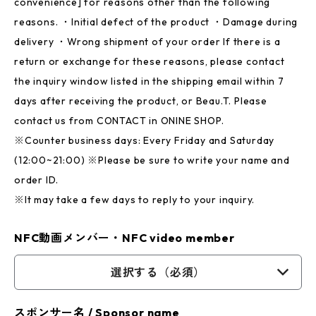
convenience] for reasons other than the following
reasons. ・Initial defect of the product ・Damage during
delivery ・Wrong shipment of your order If there is a
return or exchange for these reasons, please contact
the inquiry window listed in the shipping email within 7
days after receiving the product, or Beau.T. Please
contact us from CONTACT in ONINE SHOP.
※Counter business days: Every Friday and Saturday
(12:00~21:00) ※Please be sure to write your name and
order ID.
※It may take a few days to reply to your inquiry.
NFC動画メンバー・NFC video member
選択する（必須）
スポンサー名 / Sponsor name