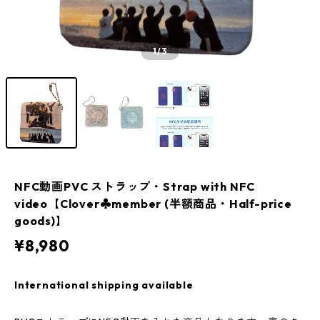
1
/3
NFC動画PVC ストラップ・Strap with NFC
video【Clover♣️member (半額商品・Half-price
goods)】
¥8,980
International shipping available